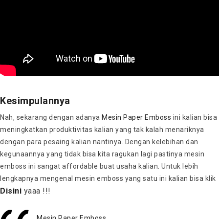
Kesimpulannya
Nah, sekarang dengan adanya
Mesin Paper Emboss
ini kalian bisa
meningkatkan produktivitas kalian yang tak kalah menariknya
dengan para pesaing kalian nantinya. Dengan kelebihan dan
kegunaannya yang tidak bisa kita ragukan lagi pastinya mesin
emboss ini sangat affordable buat usaha kalian. Untuk lebih
lengkapnya mengenal mesin emboss yang satu ini kalian bisa klik
Disini
yaaa !!!
Mesin Paper Emboss