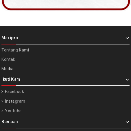
Maxipro
Tentang Kami
Kontak
Media
Ikuti Kami
Facebook
Instagram
Youtube
Bantuan