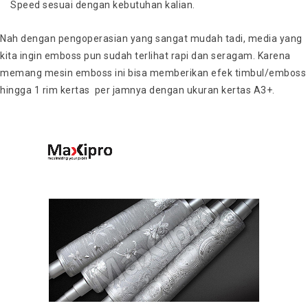
Speed sesuai dengan kebutuhan kalian.
Nah dengan pengoperasian yang sangat mudah tadi, media yang
kita ingin emboss pun sudah terlihat rapi dan seragam. Karena
memang mesin emboss ini bisa memberikan efek timbul/emboss
hingga 1 rim kertas per jamnya dengan ukuran kertas A3+.