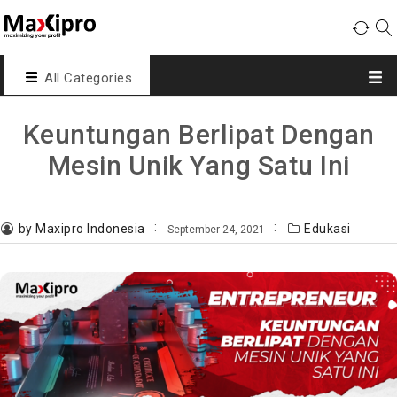
All Categories
Keuntungan Berlipat Dengan
Mesin Unik Yang Satu Ini
by Maxipro Indonesia
Edukasi
September 24, 2021