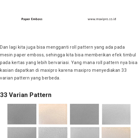
Dan lagi kita juga bisa mengganti roll pattern yang ada pada
mesin paper emboss, sehingga kita bisa memberikan efek timbul
pada kertas yang lebih bervariasi. Yang mana roll pattern nya bisa
kasian dapatkan di maxipro karena maxipro menyediakan 33
varian pattern yang berbeda.
33 Varian Pattern