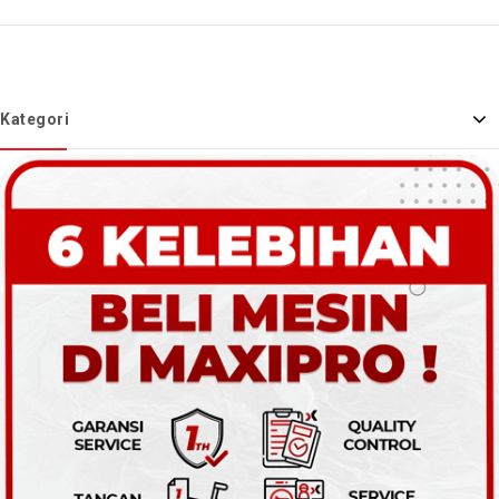
Kategori