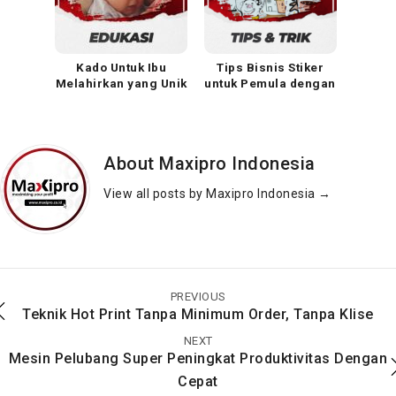
Kado Untuk Ibu
Tips Bisnis Stiker
Melahirkan yang Unik
untuk Pemula dengan
dan Sangat Berguna
Keuntungan Maksimal
About Maxipro Indonesia
View all posts by Maxipro Indonesia
→
4 Bentuk Ucapan
Rekomendasi Kado
Terima Kasih Unik
untuk Guru Laki-laki
Yang Memuaskan
yang Unik dan
PREVIOUS
Pembeli!
Berkesan
Teknik Hot Print Tanpa Minimum Order, Tanpa Klise
NEXT
Mesin Pelubang Super Peningkat Produktivitas Dengan
Cepat