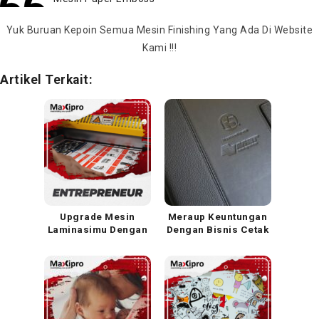
Yuk Buruan Kepoin Semua Mesin Finishing Yang Ada Di Website
Kami !!!
Artikel Terkait:
Upgrade Mesin
Meraup Keuntungan
Laminasimu Dengan
Dengan Bisnis Cetak
Yang Satu Ini
Timbul (Teknik
Emboss)