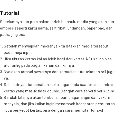
Tutorial
Sebelumnya kita persiapkan terlebih dahulu media yang akan kita
emboss seperti kartu nama, sertifikat, undangan, paper bag, dan
packaging box .
Setelah menyiapkan medianya kita letakkan media tersebut
pada meja input.
Jika ukuran kertas kalian lebih kecil dari kertas A3+ kalian bisa
atur anlig pada bagian kanan dan kirinya.
Nyalakan tombol powernya dan kemudian atur tekanan roll juga
ya.
Selanjutnya atur penahan kertas agar pada saat proses embos
kertas yang masuk tidak double. Dengan cara seperti berikut ini
Barulah kita nyalakan tombol air pump agar angin dan vakum
menyala, dan jika kalian ingin menambah kecepatan pemutaran
roda penyedot kertas, bisa dengan cara memutar tombol