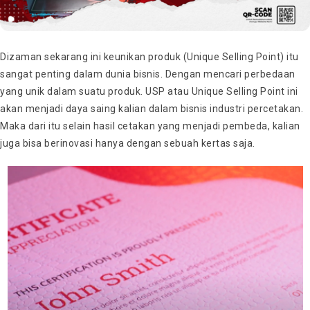
Dizaman sekarang ini keunikan produk (Unique Selling Point) itu
sangat penting dalam dunia bisnis. Dengan mencari perbedaan
yang unik dalam suatu produk. USP atau Unique Selling Point ini
akan menjadi daya saing kalian dalam bisnis industri percetakan.
Maka dari itu selain hasil cetakan yang menjadi pembeda, kalian
juga bisa berinovasi hanya dengan sebuah kertas saja.