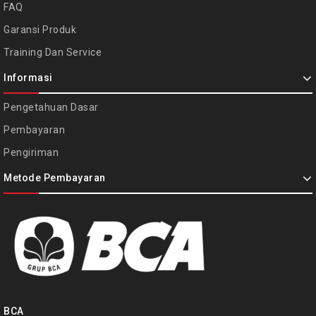
FAQ
Garansi Produk
Training Dan Service
Informasi
Pengetahuan Dasar
Pembayaran
Pengiriman
Metode Pembayaran
BCA