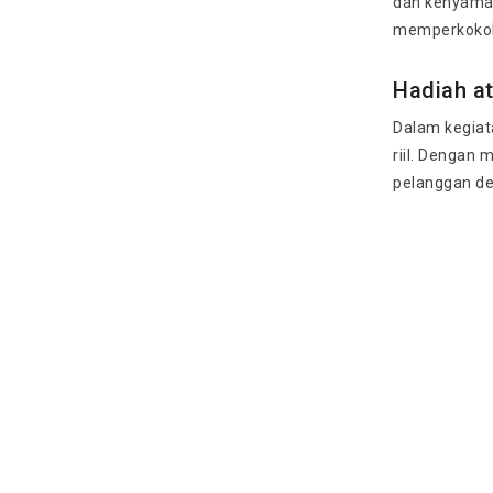
dan kenyama
memperkokoh 
Hadiah at
Dalam kegiata
riil. Dengan
pelanggan d