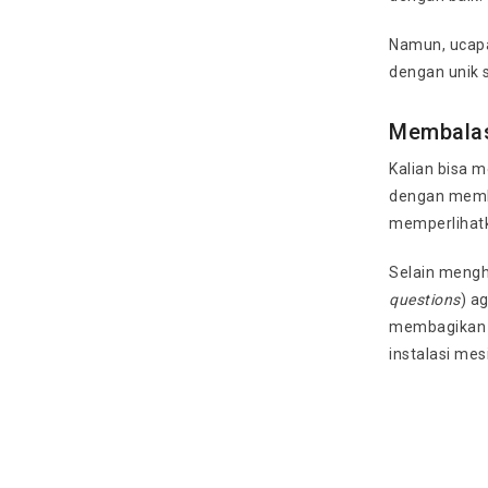
Namun, ucapa
dengan unik 
Membalas
Kalian bisa 
dengan memb
memperlihatk
Selain mengh
questions
) a
membagikan t
instalasi me