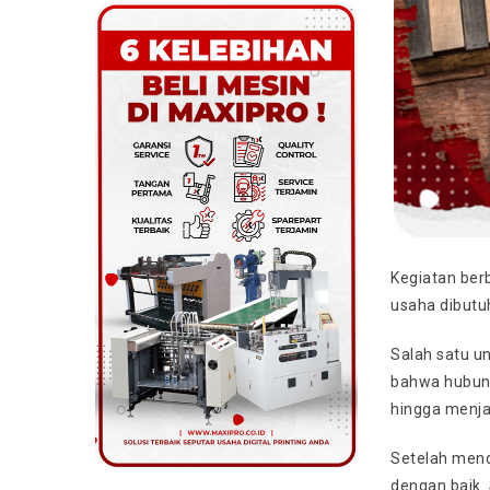
Kegiatan ber
usaha dibutuh
Salah satu u
bahwa hubunga
hingga menja
Setelah mend
dengan baik.