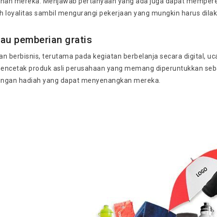
nan mereka. Menjawab pertanyaan yang ada juga dapat memper
loyalitas sambil mengurangi pekerjaan yang mungkin harus dila
au pemberian gratis
n berbisnis, terutama pada kegiatan berbelanja secara digital, u
 mencetak produk asli perusahaan yang memang diperuntukkan sebag
engan hadiah yang dapat menyenangkan mereka.