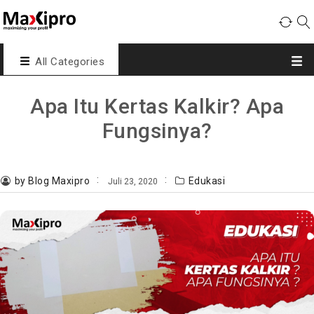
All Categories
Apa Itu Kertas Kalkir? Apa
Fungsinya?
by Blog Maxipro
Edukasi
Juli 23, 2020