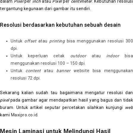
dalam
Pixel
per
inch
atau
Pixel
per
centimeter
. Kebutuhan resolus
tergantung kegunaan dari gambar itu sendiri.
Resolusi berdasarkan kebutuhan sebuah desain
Untuk
offset
atau
printing
bisa menggunakan resolusi 300
dpi.
Untuk keperluan cetak
outdoor
atau
indoor
bis
menggunakan resolusi 100 – 150 dpi.
Untuk
content
atau
banner
website bisa menggunaka
resolusi 72 dpi.
Sekarang kalian sudah tau bagaimana mengatur resolusi dan
pixel
pada gambar agar mendapatkan hasil yang bagus dan tidak
buram. Untuk artikel seputar percetakan silahkan kunjungi
web
kami
Maxipro.co.id
.
Mesin Laminasi untuk Melindungi Hasil