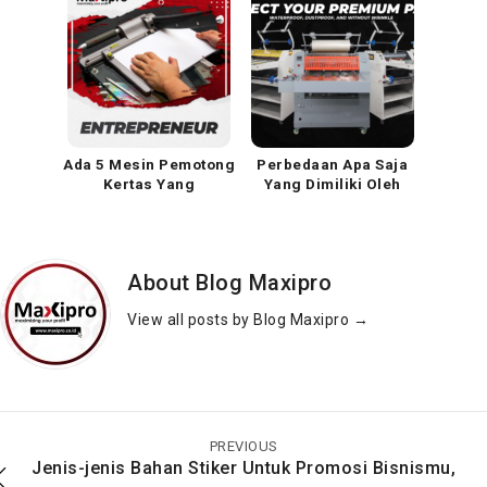
Ada 5 Mesin Pemotong
Perbedaan Apa Saja
Kertas Yang
Yang Dimiliki Oleh
Berkualitasnya Yang
Laminasi Glossy Dan
Menarik Dan Harga
Doff Yang Perlu
Yang Murah
Diketahui
About Blog Maxipro
View all posts by Blog Maxipro
→
Macam – Macam
Isolasi, Si Serbaguna
Jenis Plastik Laminasi
Yang Selalu
Yang Memiliki
Dibutuhkan
PREVIOUS
Perbedaan Serta
Jenis-jenis Bahan Stiker Untuk Promosi Bisnismu,
Ketebalan Yang