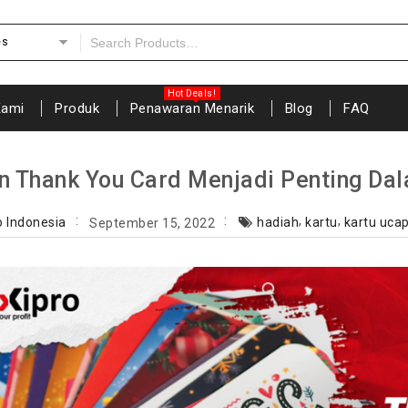
es
Kami
Produk
Penawaran Menarik
Blog
FAQ
n Thank You Card Menjadi Penting Dal
,
,
o Indonesia
hadiah
kartu
kartu uca
September 15, 2022