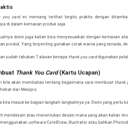
raktis
k you card
ini memang terlihat begitu praktis dengan ditambah
ya di dalam kemasan produk saja.
tnya disini juga kalian bisa menyesuaikan dengan kemasan atau
n produk. Yang terpenting gunakan corak warna yang senada, de
ian sudah tahukan 7 alasan kenapa
thank you card
digunakan pelak
mbuat
Thank You Card
(Kartu Ucapan)
nih kita akan membahas tentang bagaimana cara membuat
thank 
hebat dari Maxipro.
 kita masuk ke bagian langkah-langkahnya ya. Disini yang perlu ka
ah mendesain atau menentukan desain mana yang akan kalian ter
sa menggunakan
software
CorelDraw, Illustrator atau bahkan Photos