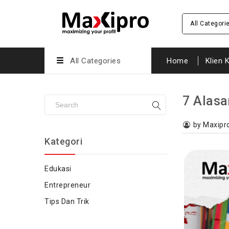
All Categori
All Categories
Home
Klien 
7 Alasa
by Maxipr
Kategori
Edukasi
Entrepreneur
Tips Dan Trik