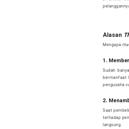
pelangganny
Alasan
T
Mengapa
tha
1. Member
Sudah banya
bermanfaat b
pengusaha cu
2. Menamb
Saat pembeli
terhadap pem
langsung.