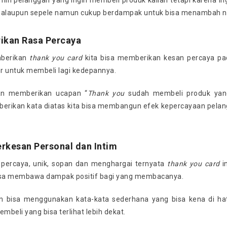
 nih pelanggan yang ingin membeli produk kalian tetapi karena in
, walaupun sepele namun cukup berdampak untuk bisa menambah nil
ikan Rasa Percaya
berikan
thank you card
kita bisa memberikan kesan percaya p
r untuk membeli lagi kedepannya.
n memberikan ucapan “
Thank you
sudah membeli produk yang
rikan kata diatas kita bisa membangun efek kepercayaan pelang
erkesan Personal dan Intim
 percaya, unik, sopan dan menghargai ternyata
thank you card
i
isa membawa dampak positif bagi yang membacanya.
an bisa menggunakan kata-kata sederhana yang bisa kena di h
embeli yang bisa terlihat lebih dekat.