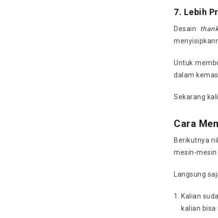
7. Lebih P
Desain
than
menyisipkann
Untuk membua
dalam kemasa
Sekarang kal
Cara Me
Berikutnya 
mesin-mesin 
Langsung saja
Kalian sud
kalian bi