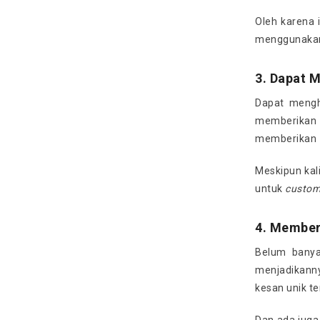
Oleh karena 
menggunaka
3. Dapat 
Dapat mengh
memberika
memberikan
Meskipun ka
untuk
custom
4. Member
Belum bany
menjadikanny
kesan unik t