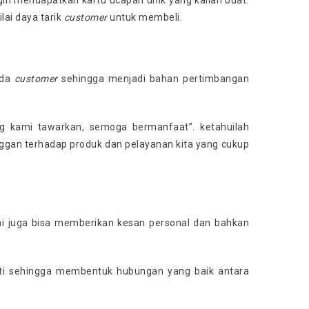
gin mendapatkan kartu ucapan unik yang kalian buat.
ai daya tarik
customer
untuk membeli.
ada
customer
sehingga menjadi bahan pertimbangan
 kami tawarkan, semoga bermanfaat”. ketahuilah
gan terhadap produk dan pelayanan kita yang cukup
ni juga bisa memberikan kesan personal dan bahkan
ati sehingga membentuk hubungan yang baik antara