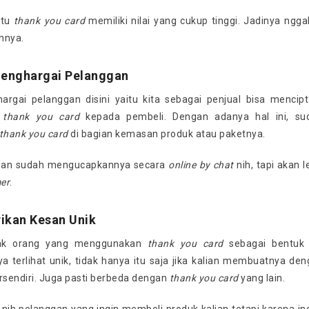
itu
thank you card
memiliki nilai yang cukup tinggi. Jadinya ngg
nnya.
Menghargai Pelanggan
argai pelanggan disini yaitu kita sebagai penjual bisa menc
n
thank you card
kepada pembeli. Dengan adanya hal ini, su
thank you card
di bagian kemasan produk atau paketnya.
lian sudah mengucapkannya secara
online by chat
nih, tapi akan l
er
.
ikan Kesan Unik
ak orang yang menggunakan
thank you card
sebagai bentuk 
a terlihat unik, tidak hanya itu saja jika kalian membuatnya de
ersendiri. Juga pasti berbeda dengan
thank you card
yang lain.