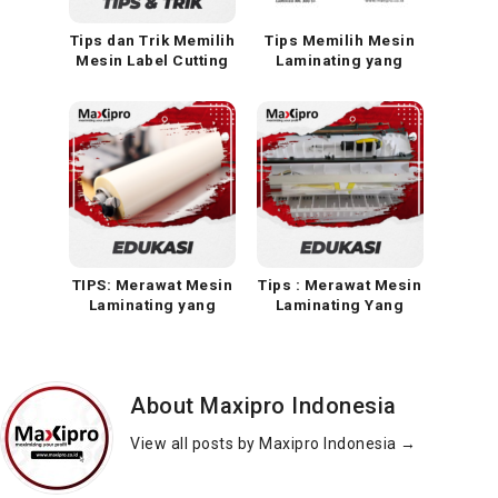
Tips dan Trik Memilih
Tips Memilih Mesin
Mesin Label Cutting
Laminating yang
Sticker yang Tepat
Bagus dan
Rekomendasi mesin
laminating
TIPS: Merawat Mesin
Tips : Merawat Mesin
Laminating yang
Laminating Yang
Lengket dan Macet
Lengket Dan Macet
About Maxipro Indonesia
View all posts by Maxipro Indonesia
→