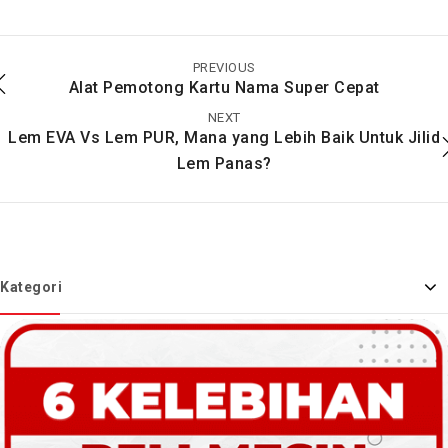
Cara Mengatasi Mesin
Cara Mengatasi
Laminating Terlalu
Kekurangan
Panas
Laminating Pada
PREVIOUS
Kertas
Alat Pemotong Kartu Nama Super Cepat
NEXT
Lem EVA Vs Lem PUR, Mana yang Lebih Baik Untuk Jilid
Lem Panas?
Kategori