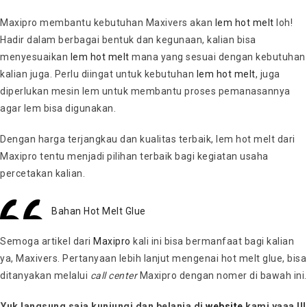
Maxipro membantu kebutuhan Maxivers akan
lem hot melt
loh!
Hadir dalam berbagai bentuk dan kegunaan, kalian bisa
menyesuaikan
lem hot melt
mana yang sesuai dengan kebutuhan
kalian juga. Perlu diingat untuk kebutuhan
lem hot melt
, juga
diperlukan mesin lem untuk membantu proses pemanasannya
agar lem bisa digunakan.
Dengan harga terjangkau dan kualitas terbaik, lem hot melt dari
Maxipro tentu menjadi pilihan terbaik bagi kegiatan usaha
percetakan kalian.
Bahan Hot Melt Glue
Semoga artikel dari
Maxipro
kali ini bisa bermanfaat bagi kalian
ya, Maxivers. Pertanyaan lebih lanjut mengenai hot melt glue, bisa
ditanyakan melalui
call center
Maxipro dengan nomer di bawah ini.
Yuk langsung saja kunjungi dan belanja di
website
kami yaaa !!!