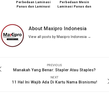
Perbedaan Laminasi
Perbedaan Mesin
Panas dan Laminasi
Laminasi Panas dan
Dingin Agar Tidak
Laminasi Dingin Agar
Salah Beli
Tidak Salah Beli
About Maxipro Indonesia
View all posts by Maxipro Indonesia
→
Memahami Perbedaan
Berkenalan dengan
Laminasi Panas dan
Mesin Jilid Lem Panas
Laminasi Dingin
di Maxipro
PREVIOUS
Manakah Yang Benar: Stapler Atau Staples?
NEXT
11 Hal Ini Wajib Ada Di Kartu Nama Bisnismu!