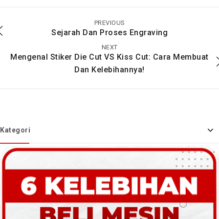
4 Software Desain
Mengenal Wood
Grafis Untuk PC Yang
Engraving, Jenis Kayu
Paling Banyak
dan Alat yang
PREVIOUS
Digunakan
Digunakan
Sejarah Dan Proses Engraving
NEXT
Mengenal Stiker Die Cut VS Kiss Cut: Cara Membuat
Dan Kelebihannya!
Kategori