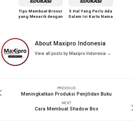
Tips Membuat Brosur
5 Hal Yang Perlu Ada
yang Menarik dengan
Dalam Isi Kartu Nama
5 Cara ini!
About Maxipro Indonesia
View all posts by Maxipro Indonesia
→
7 Langkah Cara
Tips dan Cara
Membuat Poster Yang
Membuat Plakat Akrilik
Baik & Menarik –
yang Mudah, Rapi,
PREVIOUS
Maxipro.co.id
Menarik
Meningkatkan Produksi Penjilidan Buku
NEXT
Cara Membuat Shadow Box