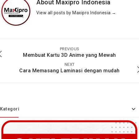
About Maxipro Indonesia
View all posts by Maxipro Indonesia
→
Cara Membuat Booklet
Cara Membuat Custom
Agar Terlihat Menarik
Kalender Duduk Ala
Maxipro
PREVIOUS
Membuat Kartu 3D Anime yang Mewah
NEXT
Cara Memasang Laminasi dengan mudah
Kategori