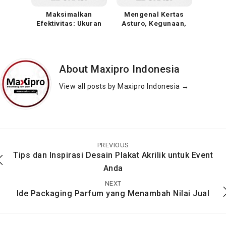
Maksimalkan
Mengenal Kertas
Efektivitas: Ukuran
Asturo, Kegunaan,
dan Fungsi Brosur
Jenis dan Ukuran
dalam Dunia
Marketing
About Maxipro Indonesia
View all posts by Maxipro Indonesia
→
Ciri-ciri Kertas
Macam-macam
Manila, Ukuran,
Ukuran Kertas Foto
Kegunaan, dan
Dan Jenisnya
PREVIOUS
Pengertian
Tips dan Inspirasi Desain Plakat Akrilik untuk Event
Anda
NEXT
Ide Packaging Parfum yang Menambah Nilai Jual