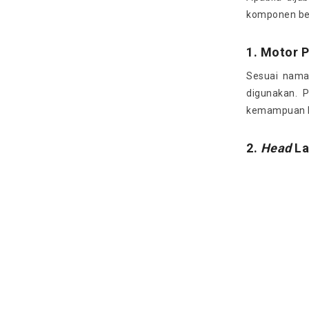
komponen beri
1. Motor 
Sesuai naman
digunakan. 
kemampuan le
2.
Head
La