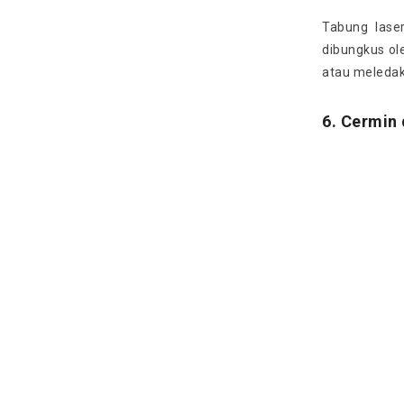
Tabung las
dibungkus ol
atau meledak
6. Cermin 