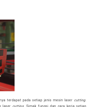
ya terdapat pada setiap jenis mesin laser
cutting
.
n laser
cutting
. Simak fungsi dan cara kerja setiap