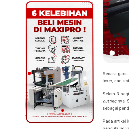
Secara gari
laser, dan si
Selain 3 bag
cutting
nya. 
sebagai pend
Pada artikel
pendukung y