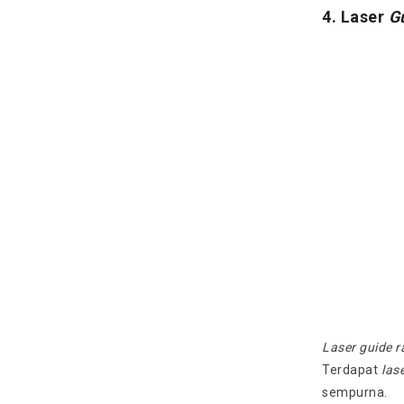
4. Laser
G
Laser guide ra
Terdapat
lase
sempurna.