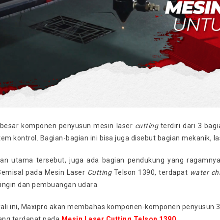
s besar komponen penyusun mesin laser
cutting
terdiri dari 3 bag
stem kontrol. Bagian-bagian ini bisa juga disebut bagian mekanik, l
ian utama tersebut, juga ada bagian pendukung yang ragamnya b
Semisal pada Mesin Laser
Cutting
Telson 1390, terdapat
water chi
ingin dan pembuangan udara.
 kali ini, Maxipro akan membahas komponen-komponen penyusun 3
ang terdapat pada
Mesin Laser Cutting Telson 1390
.