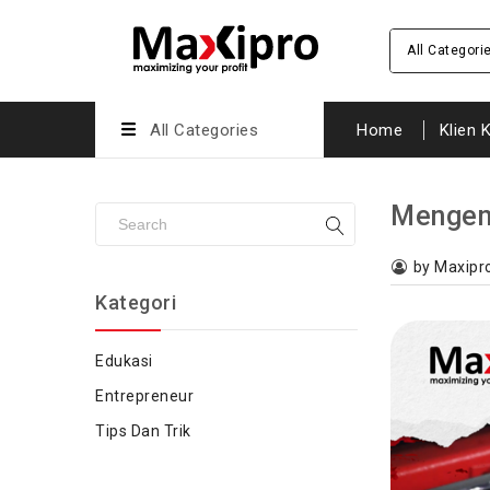
All Categori
All Categories
Home
Klien 
Mengena
by Maxipr
Kategori
Edukasi
Entrepreneur
Tips Dan Trik