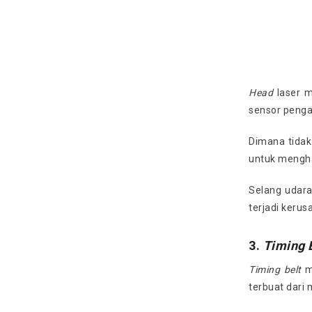
Head
laser 
sensor penga
Dimana tida
untuk mengha
Selang udara
terjadi kerus
3.
Timing 
Timing
belt
mo
terbuat dari 