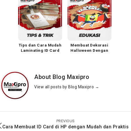
Tips dan Cara Mudah
Membuat Dekorasi
Laminating ID Card
Halloween Dengan
Agar Awet
Mudah
About Blog Maxipro
View all posts by Blog Maxipro
→
Cara Mudah Membuat
Cara Membuat
Nota
Notebook Spiral
Layaknya Profesional
PREVIOUS
dalam Waktu Singkat
Cara Membuat ID Card di HP dengan Mudah dan Praktis