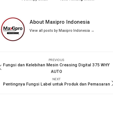
Meningkatkan
Fotocopy Mini!
Efisiensi dan
Produktivitas
About Maxipro Indonesia
View all posts by Maxipro Indonesia
→
Jenis Mesin Fotocopy:
Cara Agar Warna
Pilih yang Tepat untuk
Cetak Tetap Konsisten
Kebutuhanmu
PREVIOUS
Fungsi dan Kelebihan Mesin Creasing Digital 375 WHY
AUTO
NEXT
Pentingnya Fungsi Label untuk Produk dan Pemasaran