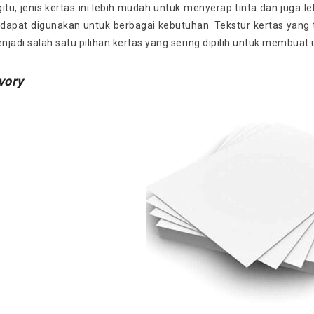
tu, jenis kertas ini lebih mudah untuk menyerap tinta dan juga l
n dapat digunakan untuk berbagai kebutuhan. Tekstur kertas yang 
enjadi salah satu pilihan kertas yang sering dipilih untuk membuat
vory