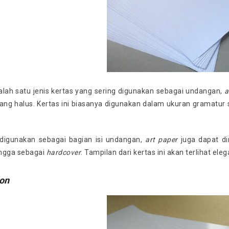
lah satu jenis kertas yang sering digunakan sebagai undangan,
a
ang halus. Kertas ini biasanya digunakan dalam ukuran gramatur s
digunakan sebagai bagian isi undangan,
art paper
juga dapat di
ngga sebagai
hardcover
. Tampilan dari kertas ini akan terlihat el
ton