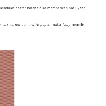
 membuat poster karena bisa memberikan hasil yang
r
,
art carton
dan
matte paper
, maka
ivory
memiliki