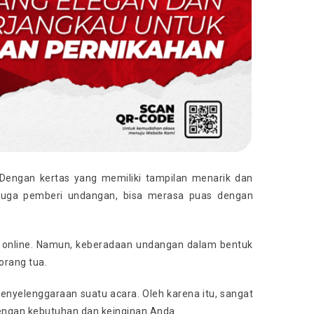
Dengan kertas yang memiliki tampilan menarik dan
 Juga pemberi undangan, bisa merasa puas dengan
k online. Namun, keberadaan undangan dalam bentuk
orang tua.
nyelenggaraan suatu acara. Oleh karena itu, sangat
dengan kebutuhan dan keinginan Anda.