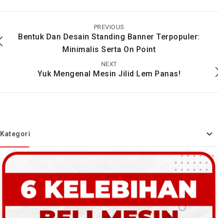
Cara Memilih Mesin
Macam – Macam
Laminating Terbaik
Jenis Plastik Laminasi
Dan Terbaru Dengan
Yang Memiliki
PREVIOUS
Tepat
Perbedaan Serta
Bentuk Dan Desain Standing Banner Terpopuler:
Ketebalan Yang
Minimalis Serta On Point
Dimilikinya
NEXT
Yuk Mengenal Mesin Jilid Lem Panas!
Kategori