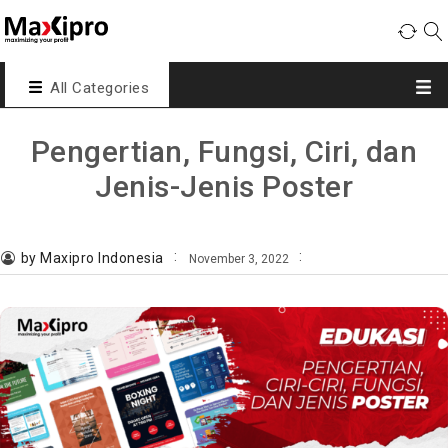
All Categories
Pengertian, Fungsi, Ciri, dan
Jenis-Jenis Poster
by Maxipro Indonesia
November 3, 2022
,
,
,
ciri poster
jenis poster
poster
ukuran poster
Edukasi