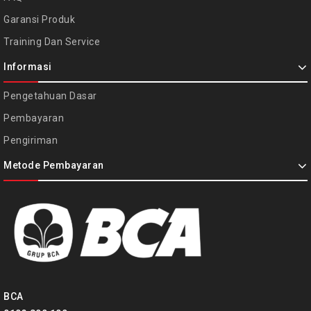
Garansi Produk
Training Dan Service
Informasi
Pengetahuan Dasar
Pembayaran
Pengiriman
Metode Pembayaran
BCA