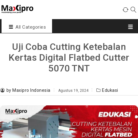
All Categories
Uji Coba Cutting Ketebalan
Kertas Digital Flatbed Cutter
5070 TNT
by Maxipro Indonesia
Edukasi
Agustus 19, 2024