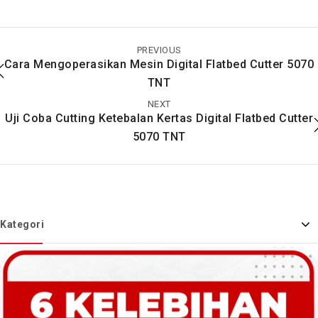
Ciri-Ciri, Cara Kerja,
Memahami Fungsi dan
Cara Merawat dan
Cara Kerja Mesin
Bagian Dari Mesin
Spiral
PREVIOUS
Pemotong Kertas
Cara Mengoperasikan Mesin Digital Flatbed Cutter 5070
TNT
NEXT
Uji Coba Cutting Ketebalan Kertas Digital Flatbed Cutter
5070 TNT
Kategori