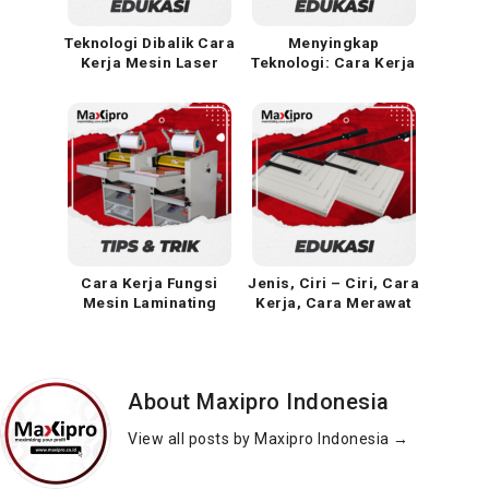
Teknologi Dibalik Cara
Menyingkap
Kerja Mesin Laser
Teknologi: Cara Kerja
Cutting & Engraving
Mesin Cutting Sticker
(CO2)
Cara Kerja Fungsi
Jenis, Ciri – Ciri, Cara
Mesin Laminating
Kerja, Cara Merawat
Otomatis Tanpa
dan Bagian dari Mesin
Operator
Pemotong Kertas
About Maxipro Indonesia
View all posts by Maxipro Indonesia
→